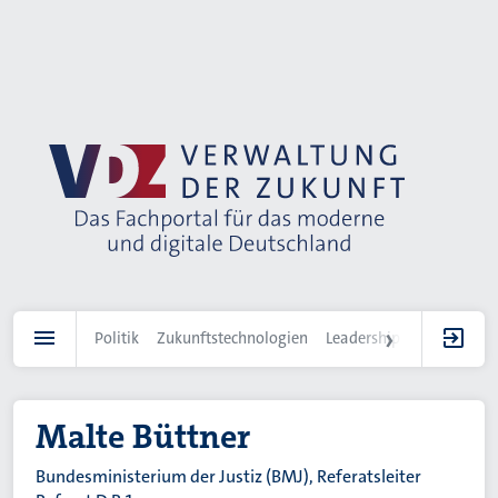
Direkt
zum
Inhalt
Politik
Zukunftstechnologien
Leadership
IT-Landscha
Malte Büttner
Bundesministerium der Justiz (BMJ), Referatsleiter