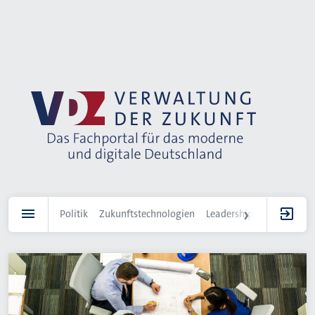
Direkt
zum
Inhalt
Politik
Zukunftstechnologien
Leadership
IT-Landscha