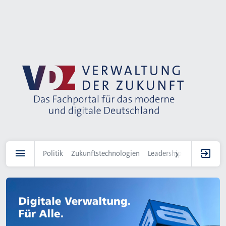
Direkt
zum
Inhalt
Politik
Zukunftstechnologien
Leadership
IT-Landscha