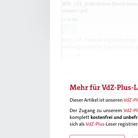
BPD_I.C2_Erste Online-Dienst Umse
schwer!.pdf
[2.06 MB]
BPD_I.C6_Föderale Digitalstrategi
wirkungsorientiert Digitalisierung 
[231.47 KB]
Tag 2
Mehr für
VdZ-Plus
-L
Dieser Artikel ist unseren
VdZ-Pl
Der Zugang zu unserem
VdZ-Pl
komplett
kostenfrei und unbefr
sich als
VdZ-Plus
-Leser registrie