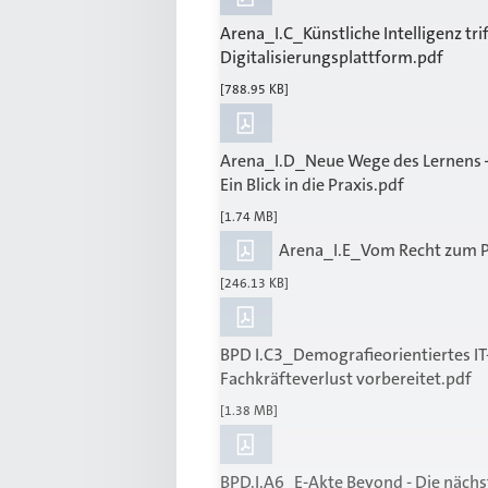
Arena_I.C_Künstliche Intelligenz tri
Digitalisierungsplattform.pdf
[788.95 KB]
Arena_I.D_Neue Wege des Lernens 
Ein Blick in die Praxis.pdf
[1.74 MB]
Arena_I.E_Vom Recht zum P
[246.13 KB]
BPD I.C3_Demografieorientiertes I
Fachkräfteverlust vorbereitet.pdf
[1.38 MB]
BPD.I.A6_E-Akte Beyond - Die nächs