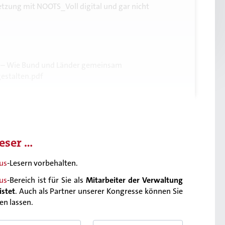
tzung mit NOOTS_Voll digital und gar nicht
e – Wie Bund und Länder gemeinsam
gestalten.pdf
eser …
us
-Lesern vorbehalten.
us
-Bereich ist für Sie als
Mitarbeiter der Verwaltung
istet
. Auch als Partner unserer Kongresse können Sie
ren lassen.