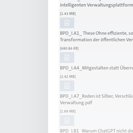
intelligenten Verwaltungsplattfor
[1.43 MB]
BPD_I.A1_ These Ohne effiziente, s
Transformation der öffentlichen Ve
[680.86 KB]
BPD_I.A4_Mitgestalten statt Überr
[2.42 MB]
BPD_I.A7_Reden ist Silber, Verschlüs
Verwaltung.pdf
[1.89 MB]
BPD_I.B1_Warum ChatGPT nicht die L