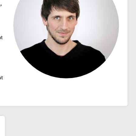
,
ut
ut