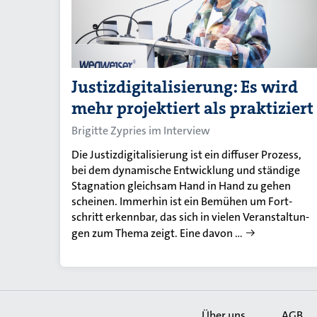
Justizdigitalisierung: Es wird
mehr projektiert als praktiziert
Brigitte Zypries im Interview
Die Jus­tiz­di­gi­ta­li­sie­rung ist ein dif­fu­ser Pro­zess,
bei dem dy­na­mi­sche Ent­wick­lung und stän­di­ge
Sta­gna­ti­on gleich­sam Hand in Hand zu gehen
schei­nen. Im­mer­hin ist ein Be­mü­hen um Fort­
schritt er­kenn­bar, das sich in vie­len Ver­an­stal­tun­
gen zum Thema zeigt. Eine davon …
Über uns
AGB