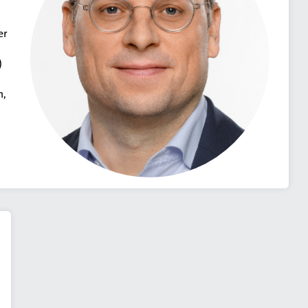
er
)
n,