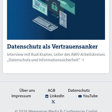
Datenschutz als Vertrauensanker
Interview mit Rudi Kramer, Leiter des AWV-Arbeitskreises
„Datenschutz und Informationssicherheit“
Über uns
AGB
Datenschutz
Impressum
LinkedIn
YouTube
Secondary
X
Navigation
© 2026
Wegweiser Media & Conferences GmbH