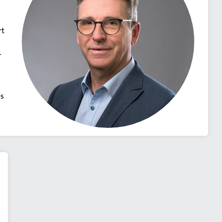
rt
.
es