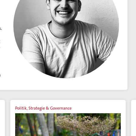
s.
t
r
n
Politik, Strategie & Governance