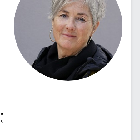
or
n,