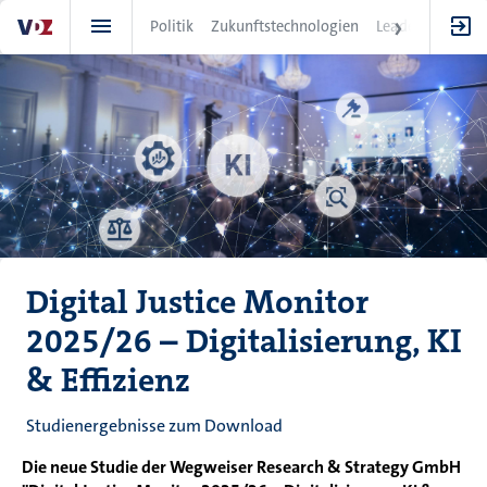
Direkt
Politik
Zukunftstechnologien
Leadership
IT
zum
Inhalt
Digital Justice Monitor
2025/26 – Digitalisierung, KI
& Effizienz
Studienergebnisse zum Download
Die neue Studie der Wegweiser Research & Strategy GmbH