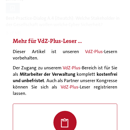
Best-Practice-Dialog A.4 (itwatch): Welche Stakeholder in
der Gesellschaft wollen welche Cyber Sicherheit?
[5.27 MB]
Mehr für
VdZ-Plus
-Leser …
Dieser Artikel ist unseren
VdZ-Plus
-Lesern
vorbehalten.
Der Zugang zu unserem
VdZ-Plus
-Bereich ist für Sie
als
Mitarbeiter der Verwaltung
komplett
kostenfrei
und unbefristet
. Auch als Partner unserer Kongresse
können Sie sich als
VdZ-Plus
-Leser registrieren
lassen.