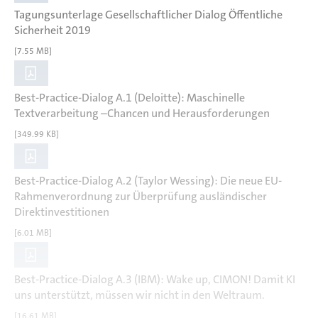
Tagungsunterlage Gesellschaftlicher Dialog Öffentliche
Sicherheit 2019
[7.55 MB]
Best-Practice-Dialog A.1 (Deloitte): Maschinelle
Textverarbeitung –Chancen und Herausforderungen
[349.99 KB]
Best-Practice-Dialog A.2 (Taylor Wessing): Die neue EU-
Rahmenverordnung zur Überprüfung ausländischer
Direktinvestitionen
[6.01 MB]
Best-Practice-Dialog A.3 (IBM): Wake up, CIMON! Damit KI
uns unterstützt, müssen wir nicht in den Weltraum.
[16.61 MB]