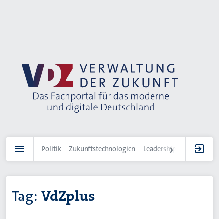
Direkt
zum
Inhalt
Politik
Zukunftstechnologien
Leadership
IT-Landscha
Tag:
VdZplus