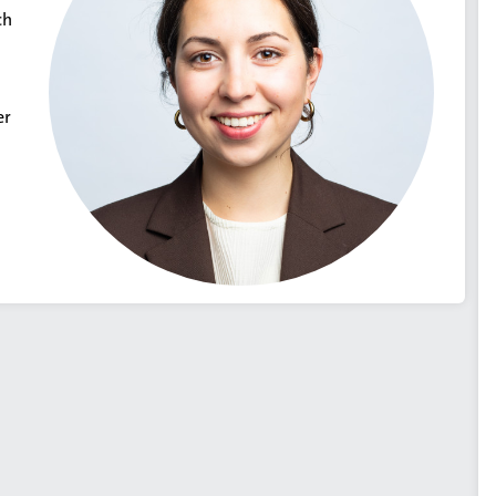
ch
er