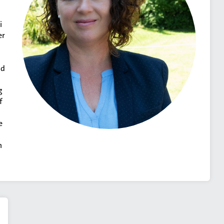
i
er
nd
g
f
e
n