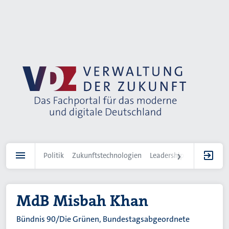
Direkt
zum
Inhalt
Politik
Zukunftstechnologien
Leadership
IT-Landscha
MdB Misbah Khan
Bündnis 90/Die Grünen, Bundestagsabgeordnete