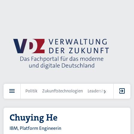
Direkt
zum
Inhalt
Politik
Zukunftstechnologien
Leadership
IT-Landscha
Chuying He
IBM, Platform Engineerin