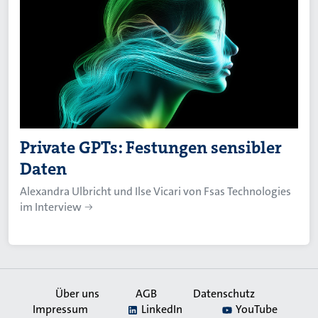
Private GPTs: Festungen sensibler
Daten
Alexandra Ulbricht und Ilse Vicari von Fsas Technologies
im Interview
Über uns
AGB
Datenschutz
Impressum
LinkedIn
YouTube
Secondary