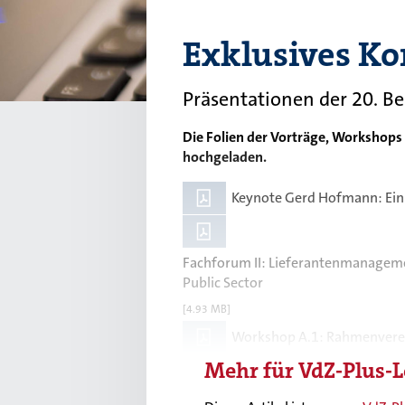
Exklusives Ko
Präsentationen der 20. B
Die Folien der Vorträge, Workshops
hochgeladen.
Keynote Gerd Hofmann: Ein
Fachforum II: Lieferantenmanageme
Public Sector
[4.93 MB]
Workshop A.1: Rahmenverei
Mehr für
VdZ-Plus
-L