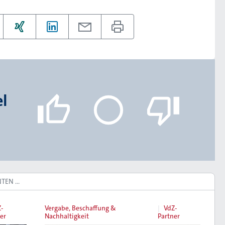
el
NTEN …
-
Vergabe, Beschaffung &
VdZ-
er
Nachhaltigkeit
Partner