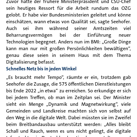
Zuvor hatte der frühere Ministerpräsident und CSU-Chef
sein heutiges Ressort für die Arbeit rundum das OZG
gelobt. Er habe vier Bundesministerien geleitet und könne
einschätzen, wann etwas von Qualität sei, sagte Seehofer.
Auch sei ihm während seiner Amtszeiten viel
Beharrungsvermögen bei der Einführung neuer
Technologien begegnet. Anders nun im BMI: „Große Dinge
kann man nur mit großen Persönlichkeiten bewältigen“,
genau diese seien in seinem Haus mit dem Thema
Digitalisierung befasst.
Schnelles Netz bis in jeden Winkel
„Es braucht mehr Tempo“, räumte er ein, trotzdem gab
Seehofer die Zusage, die 575 öffentlichen Dienstleistungen
bis Ende 2022 „in etwa“ zu erreichen. So erkundige er sich
bei jedem Treffen, ob man im Zeitplan sei. Der Minister
sieht ein Menge „Dynamik und Magnetwirkung“, viele
Gemeinden und Landkreise machten sich von selbst auf
den Weg in die digitale Welt. Dabei müssten sie im Zweifel
beim Breitbandausbau unterstützt werden: „Alles bleibt
Schall und Rauch, wenn es uns nicht gelingt, die digitale