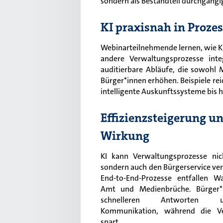
sondern als Bestandteil durchgängi
KI praxisnah in Proze
Webinarteilnehmende lernen, wie K
andere Verwaltungsprozesse inte
auditierbare Abläufe, die sowohl M
Bürger*innen erhöhen. Beispiele re
intelligente Auskunftssysteme bis
Effizienzsteigerung u
Wirkung
KI kann Verwaltungsprozesse nic
sondern auch den Bürgerservice ver
End-to-End-Prozesse entfallen 
Amt und Medienbrüche. Bürger*i
schnelleren Antworten u
Kommunikation, während die Ve
spart.