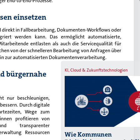
ger End-to-End-Prozesse.
ssen einsetzen
I direkt in Fallbearbeitung, Dokumenten-Workflows oder
griert werden kann. Das ermöglicht automatisierte,
itarbeitende entlasten als auch die Servicequalität für
ichen von der schnelleren Bearbeitung von Anfragen über
 hin zur automatisierten Dokumentenverarbeitung.
KI, Cloud & Zukunftstechnologien
nd bürgernahe
ht nur beschleunigen,
bessern. Durch digitale
Wartezeiten, Wege zum
nnen profitieren von
nd transparenter
rwaltung Ressourcen
Wie Kommunen