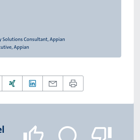
ry Solutions Consultant, Appian
cutive, Appian
el