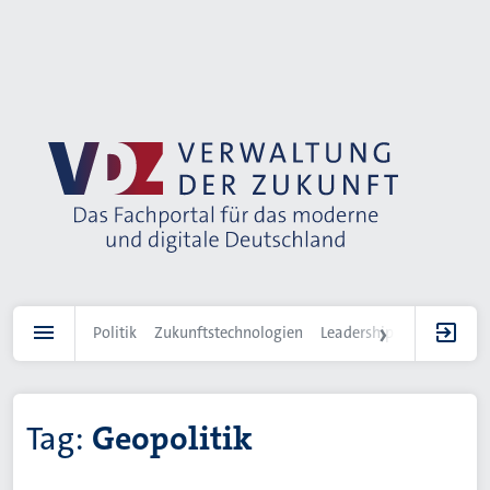
Direkt
zum
Inhalt
Politik
Zukunftstechnologien
Leadership
IT-Landscha
Tag:
Geopolitik