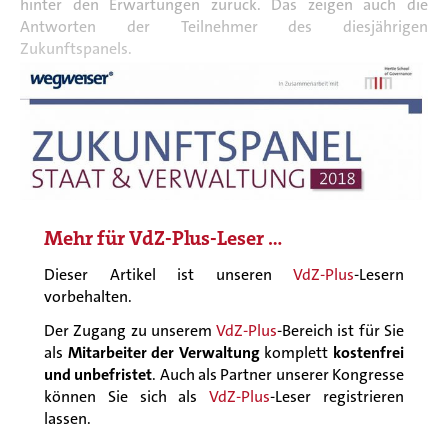
hinter den Erwartungen zurück. Das zeigen auch die
Antworten der Teilnehmer des diesjährigen
Zukunftspanels.
Mehr für
VdZ-Plus
-Leser …
Dieser Artikel ist unseren
VdZ-Plus
-Lesern
vorbehalten.
Der Zugang zu unserem
VdZ-Plus
-Bereich ist für Sie
als
Mitarbeiter der Verwaltung
komplett
kostenfrei
und unbefristet
. Auch als Partner unserer Kongresse
können Sie sich als
VdZ-Plus
-Leser registrieren
lassen.