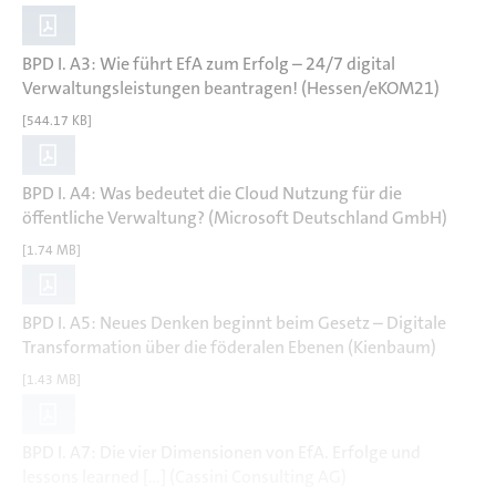
BPD I. A3: Wie führt EfA zum Erfolg – 24/7 digital
Verwaltungsleistungen beantragen! (Hessen/eKOM21)
[544.17 KB]
BPD I. A4: Was bedeutet die Cloud Nutzung für die
öffentliche Verwaltung? (Microsoft Deutschland GmbH)
[1.74 MB]
BPD I. A5: Neues Denken beginnt beim Gesetz – Digitale
Transformation über die föderalen Ebenen (Kienbaum)
[1.43 MB]
BPD I. A7: Die vier Dimensionen von EfA. Erfolge und
lessons learned [...] (Cassini Consulting AG)