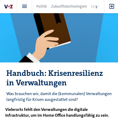
Direkt
Politik
Zukunftstechnologien
Leadership
IT
zum
Inhalt
Handbuch: Krisenresilienz
in Verwaltungen
Was brauchen wir, damit die (kommunalen) Verwaltungen
langfristig für Krisen ausgestattet sind?
Vielerorts fehlt den Verwaltungen die digitale
Infrastruktur, um im Home Office handlungsfähig zu sein.