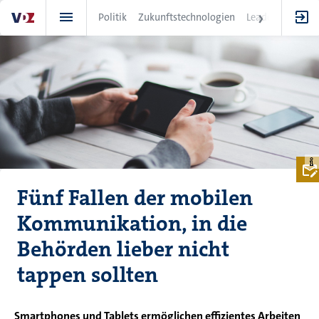
Direkt
Politik
Zukunftstechnologien
Leadership
IT
zum
Inhalt
Fünf Fallen der mobilen
Kommunikation, in die
Behörden lieber nicht
tappen sollten
Smartphones und Tablets ermöglichen effizientes Arbeiten