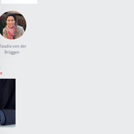
laudia von der
Brüggen
-
er