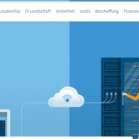
Leadership
IT-Landschaft
Sicherheit
Justiz
Beschaffung
Finanze