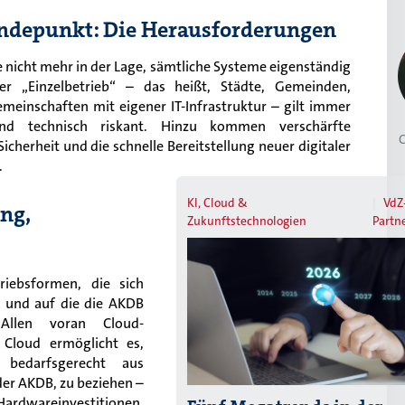
depunkt: Die Herausforderungen
 nicht mehr in der Lage, sämtliche Systeme eigenständig
r „Einzelbetrieb“ – das heißt, Städte, Gemeinden,
einschaften mit eigener IT-Infrastruktur – gilt immer
 und technisch riskant. Hinzu kommen verschärfte
C
cherheit und die schnelle Bereitstellung neuer digitaler
.
KI, Cloud &
VdZ
ng,
Zukunftstechnologien
Partn
riebsformen, die sich
 und auf die die AKDB
Allen voran Cloud-
 Cloud ermöglicht es,
 bedarfsgerecht aus
er AKDB, zu beziehen –
 Hardwareinvestitionen.