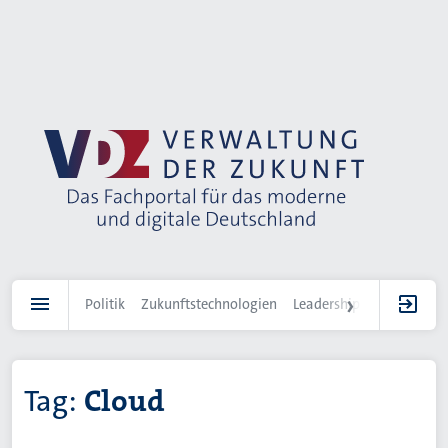
Direkt
zum
Inhalt
Politik
Zukunftstechnologien
Leadership
IT-Landscha
Tag:
Cloud