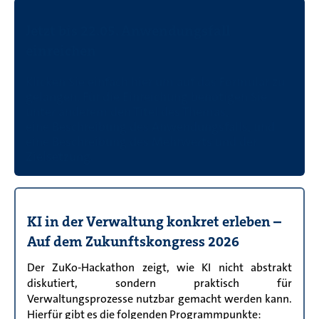
Jetzt bis 22.05. Anwendungsfall
einreichen
Klicken Sie einfach hier um auf das Formular zu
gelangen.
Für die Einreichung benötigen Sie
unter anderem den Titel des Themas,
eine Beschreibung des Anwendungsfalls, und
eine Beschreibung des Mehrwerts und der
Zielsetzung.
KI in der Verwaltung konkret erleben –
Auf dem Zukunftskongress 2026
Der ZuKo-Hackathon zeigt, wie KI nicht abstrakt
diskutiert, sondern praktisch für
Verwaltungsprozesse nutzbar gemacht werden kann.
Hierfür gibt es die folgenden Programmpunkte: