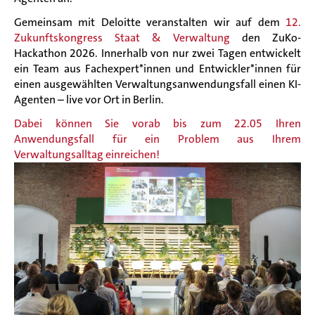
Gemeinsam mit
Deloitte
veranstalten wir auf dem
12.
Zukunftskongress Staat & Verwaltung
den ZuKo-
Hackathon 2026. Innerhalb von nur zwei Tagen entwickelt
ein Team aus Fachexpert*innen und Entwickler*innen für
einen ausgewählten Verwaltungsanwendungsfall einen KI-
Agenten – live vor Ort in Berlin.
Dabei können Sie vorab bis zum 22.05 Ihren
Anwendungsfall für ein Problem aus Ihrem
Verwaltungsalltag einreichen!