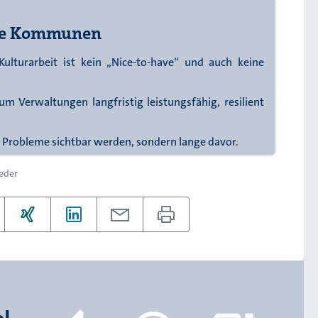
ere Kommunen
Kulturarbeit ist kein „Nice-to-have“ und auch keine
 um Verwaltungen langfristig leistungsfähig, resilient
 Probleme sichtbar werden, sondern lange davor.
reder