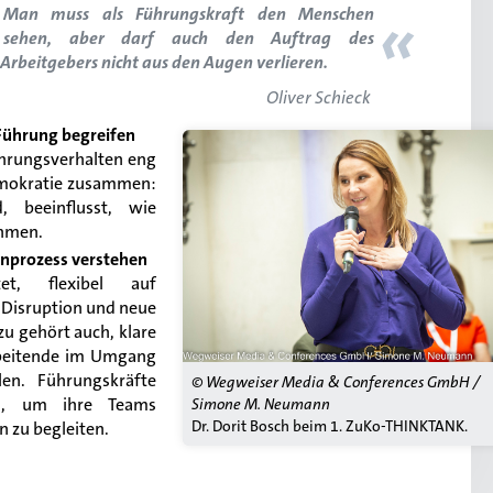
«
Man muss als Führungskraft den Menschen
sehen, aber darf auch den Auftrag des
Arbeitgebers nicht aus den Augen verlieren.
Oliver Schieck
Führung begreifen
ührungsverhalten eng
emokratie zusammen:
, beeinflusst, wie
ehmen.
rnprozess verstehen
t, flexibel auf
 Disruption und neue
u gehört auch, klare
rbeitende im Umgang
en. Führungskräfte
© Wegweiser Media & Conferences GmbH /
en, um ihre Teams
Simone M. Neumann
Dr. Dorit Bosch beim 1. ZuKo-THINKTANK.
 zu begleiten.