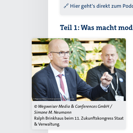
🔗
Hier geht's direkt zum Podc
Teil 1: Was macht mod
© Wegweiser Media & Conferences GmbH /
Simone M. Neumann
Ralph Brinkhaus beim 11. Zukunftskongress Staat
& Verwaltung.