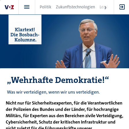
Direkt
Politik
Zukunftstechnologien
Leadership
IT
zum
Inhalt
„Wehrhafte Demokratie!“
Was wir verteidigen, wenn wir uns verteidigen.
Nicht nur für Sicherheitsexperten, für die Verantwortlichen
der Polizeien des Bundes und der Länder, für hochrangige
Militärs, für Experten aus den Bereichen zivile Verteidigung,
Cybersicherheit, Schutz der kritischen Infrastruktur und
nicht zuletzt für die Führungskräfte unserer