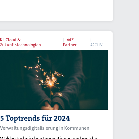
KI, Cloud &
VdZ-
Zukunftstechnologien
Partner
ARCHIV
5 Toptrends für 2024
Verwaltungsdigitalisierung in Kommunen
Welche technischen Innovationen und welche