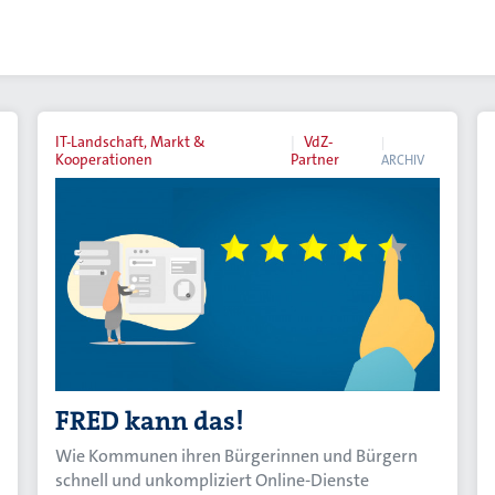
IT-Landschaft, Markt &
VdZ-
Kooperationen
Partner
ARCHIV
FRED kann das!
Wie Kommunen ihren Bürgerinnen und Bürgern
schnell und unkompliziert Online-Dienste