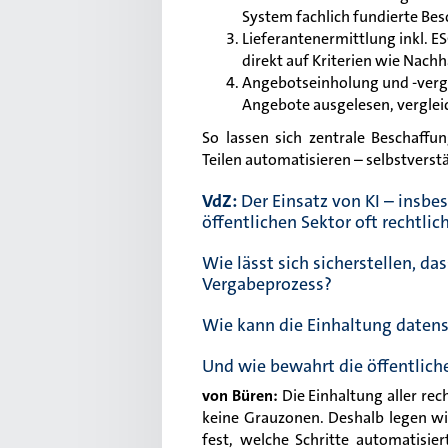
System fachlich fundierte Be
Lieferantenermittlung inkl. E
direkt auf Kriterien wie Nachh
Angebotseinholung und -vergl
Angebote ausgelesen, vergle
So lassen sich zentrale Beschaffu
Teilen automatisieren – selbstverst
VdZ:
Der Einsatz von KI – insb
öffentlichen Sektor oft rechtlic
Wie lässt sich sicherstellen, da
Vergabeprozess?
Wie kann die Einhaltung daten
Und wie bewahrt die öffentliche
von Büren
:
Die
Einhaltung aller rec
keine Grauzonen. Deshalb legen wi
fest, welche Schritte automatisi