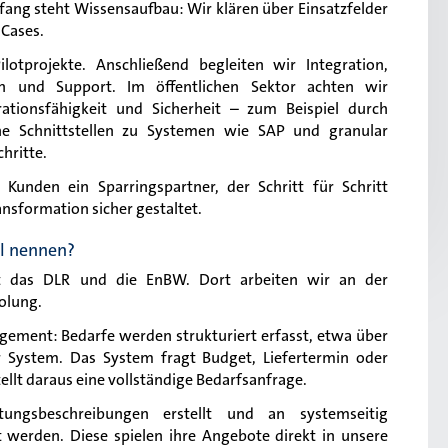
fang steht Wissensaufbau: Wir klären über Einsatzfelder
 Cases.
otprojekte. Anschließend begleiten wir Integration,
 und Support. Im öffentlichen Sektor achten wir
ationsfähigkeit und Sicherheit – zum Beispiel durch
ene Schnittstellen zu Systemen wie SAP und granular
hritte.
 Kunden ein Sparringspartner, der Schritt für Schritt
ansformation sicher gestaltet.
el nennen?
ist das DLR und die EnBW. Dort arbeiten wir an der
olung.
gement: Bedarfe werden strukturiert erfasst, etwa über
r System. Das System fragt Budget, Liefertermin oder
llt daraus eine vollständige Bedarfsanfrage.
ungsbeschreibungen erstellt und an systemseitig
et werden. Diese spielen ihre Angebote direkt in unsere