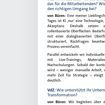
das für die Mitarbeitenden? Wie
den richtigen Umgang bei?
von Büren
:
Eine meiner Lieblings
Tages ist KI ‚nur‘ eine Technologie,
Akzeptanz. Deshalb setzen w
rollenbasierte Oberflächen. Bedarf
mit einer dialogbasierten Oberf
strukturiert, Rückfragen bean
Prozess vereinfacht.
Parallel entwickeln wir individuel
mit Live-Trainings, Material
Nachschulungen. Sobald der konk
wird – weniger manuelle Arbeit, 
mehr Zeit für Strategie – steigt
deutlich.
VdZ:
Wie unterstützt Ihr Unter
Transformation?
von Büren
:
Wir begleiten über d