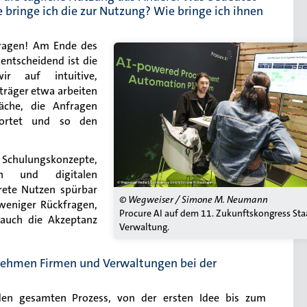
 bringe ich die zur Nutzung? Wie bringe ich ihnen
fragen! Am Ende des
 entscheidend ist die
ir auf intuitive,
sträger etwa arbeiten
läche, die Anfragen
twortet und so den
le Schulungskonzepte,
ien und digitalen
rete Nutzen spürbar
© Wegweiser / Simone M. Neumann
weniger Rückfragen,
Procure AI auf dem 11. Zukunftskongress Sta
 auch die Akzeptanz
Verwaltung.
nehmen Firmen und Verwaltungen bei der
en gesamten Prozess, von der ersten Idee bis zum