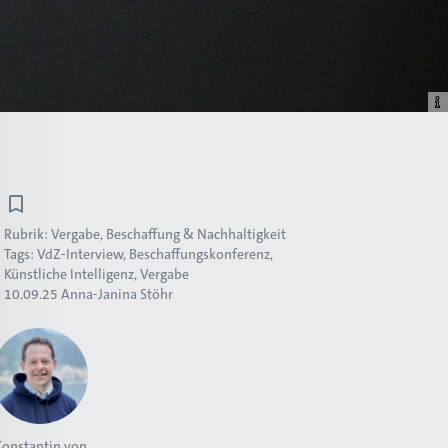
Rubrik:
Vergabe, Beschaffung & Nachhaltigkeit
Tags:
VdZ-Interview
Beschaffungskonferenz
Künstliche Intelligenz
Vergabe
10.09.25
Anna-Janina Stöhr
Konstantin von