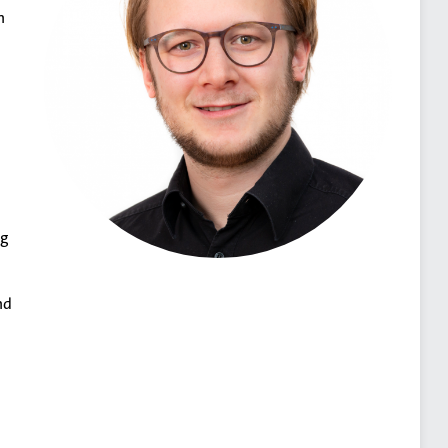
n
ng
nd