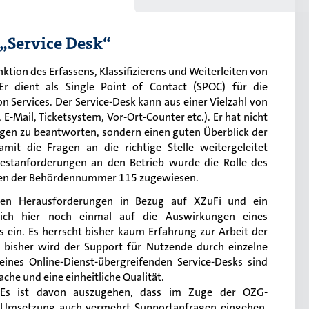
„Service Desk“
unktion des Erfassens, Klassifizierens und Weiterleiten von
Er dient als Single Point of Contact (SPOC) für die
Services. Der Service-Desk kann aus einer Vielzahl von
E-Mail, Ticketsystem, Vor-Ort-Counter etc.). Er hat nicht
ragen zu beantworten, sondern einen guten Überblick der
amit die Fragen an die richtige Stelle weitergeleitet
stanforderungen an den Betrieb wurde die Rolle des
eben der Behördennummer 115 zugewiesen.
nen Herausforderungen in Bezug auf XZuFi und ein
e ich hier noch einmal auf die Auswirkungen eines
 ein. Es herrscht bisher kaum Erfahrung zur Arbeit der
 bisher wird der Support für Nutzende durch einzelne
eines Online-Dienst-übergreifenden Service-Desks sind
che und eine einheitliche Qualität.
Es ist davon auszugehen, dass im Zuge der OZG-
Umsetzung auch vermehrt Supportanfragen eingehen.