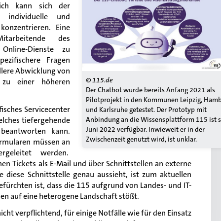
lich kann sich der
 individuelle und
konzentrieren. Eine
tarbeitende des
Online-Dienste zu
pezifischere Fragen
llere Abwicklung von
© 115.de
 zu einer höheren
Der Chatbot wurde bereits Anfang 2021 als
Pilotprojekt in den Kommunen Leipzig, Ham
ifisches Servicecenter
und Karlsruhe getestet. Der Prototyp mit
Anbindung an die Wissensplattform 115 ist s
welches tiefergehende
Juni 2022 verfügbar. Inwieweit er in der
 beantworten kann.
Zwischenzeit genutzt wird, ist unklar.
ormularen müssen an
ergeleitet werden.
en Tickets als E-Mail und über Schnittstellen an externe
 diese Schnittstelle genau aussieht, ist zum aktuellen
efürchten ist, dass die 115 aufgrund von Landes- und IT-
men auf eine heterogene Landschaft stößt.
icht verpflichtend, für einige Notfälle wie für den Einsatz