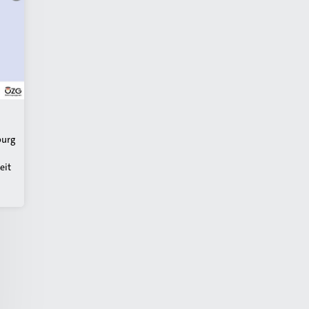
burg
eit