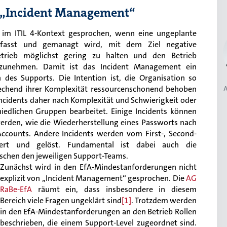
 „Incident Management“
im ITIL 4-Kontext gesprochen, wenn eine ungeplante
erfasst und gemanagt wird, mit dem Ziel negative
trieb möglichst gering zu halten und den Betrieb
fzunehmen. Damit ist das Incident Management ein
 des Supports. Die Intention ist, die Organisation so
rechend ihrer Komplexität ressourcenschonend behoben
A
ncidents daher nach Komplexität und Schwierigkeit oder
hiedlichen Gruppen bearbeitet. Einige Incidents können
erden, wie die Wiederherstellung eines Passworts nach
ccounts. Andere Incidents werden vom First-, Second-
siert und gelöst. Fundamental ist dabei auch die
chen den jeweiligen Support-Teams.
Zunächst wird in den EfA-Mindestanforderungen nicht
explizit von „Incident Management“ gesprochen. Die
AG
RaBe-EfA
räumt ein, dass insbesondere in diesem
Bereich viele Fragen ungeklärt sind
[1]
. Trotzdem werden
in den EfA-Mindestanforderungen an den Betrieb Rollen
beschrieben, die einem Support-Level zugeordnet sind.