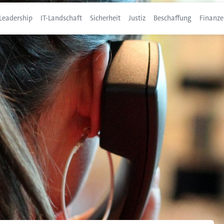
Leadership
IT-Landschaft
Sicherheit
Justiz
Beschaffung
Finanze