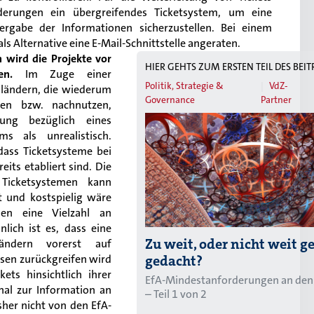
derungen ein übergreifendes Ticketsystem, um eine
ergabe der Informationen sicherzustellen. Bei einem
s Alternative eine E-Mail-Schnittstelle angeraten.
wird die Projekte vor
HIER GEHTS ZUM ERSTEN TEIL DES BEI
en.
Im Zuge einer
Politik, Strategie &
VdZ-
ländern, die wiederum
Governance
Partner
en bzw. nachnutzen,
dung bezüglich eines
ms als unrealistisch.
dass Ticketsysteme bei
eits etabliert sind. Die
 Ticketsystemen kann
nt und kostspielig wäre
en eine Vielzahl an
lich ist es, dass eine
Zu weit, oder nicht weit g
ändern vorerst auf
gedacht?
sen zurückgreifen wird
ets hinsichtlich ihrer
EfA-Mindestanforderungen an den 
nal zur Information an
– Teil 1 von 2
sher nicht von den EfA-