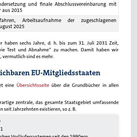
ndersetzung und finale Abschlussvereinbarung mit
 aus 2015
fahren, Arbeitsaufnahme der zugeschlagenen
ugust 2025
 haben sechs Jahre, d. h. bis zum 31. Juli 2031 Zeit,
wie Test und Abnahme“ zu machen. Damit haben wir
, vermutlich sind es mehr.
leichbaren EU-Mitgliedsstaaten
et eine
Übersichtsseite
über die Grundbücher in allen
erartige zentrale, das gesamte Staatsgebiet umfassende
 seit Jahrzehnten existieren, so z. B.
9
01
schen Vorläufersystemen seit den 1990ern