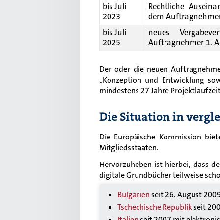
bis Juli
Rechtliche Auseina
2023
dem Auftragnehmer
bis Juli
neues Vergabever
2025
Auftragnehmer 1. A
Der oder die neuen Auftragnehmer
„Konzeption und Entwicklung so
mindestens 27 Jahre Projektlaufzeit
Die Situation in verg
Die Europäische Kommission biet
Mitgliedsstaaten.
Hervorzuheben ist hierbei, dass d
digitale Grundbücher teilweise schon
Bulgarien
seit 26. August 200
Tschechische Republik
seit 20
Italien
seit 2007 mit elektroni