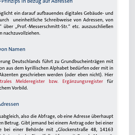
rinzips in Bezug auf Adressen
glicht ein darauf aufbauendes digitales Gebäude- und
urch uneinheitliche Schreibweise von Adressen, von
 über „Prof.-Messerschmitt-Str.“ etc. auszuschließen
 nachzuvollziehen.
 von Namen
erung Deutschlands führt zu Grundbucheinträgen mit
tion aus dem kyrillischen Alphabet bedürfen oder mit in
kzenten geschrieben werden (oder eben nicht). Hier
trales Melderegister bzw. Ergänzungsregister
für
chem Vorbild.
 Adressen
sabgleich, also die Abfrage, ob eine Adresse überhaupt
gen Betrug. Gibt jemand bei einem Antrag oder bei einer
se bei einer Behörde mit „Glockenstraße 48, 14163