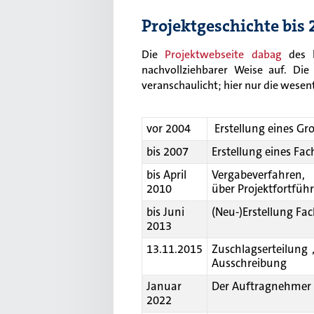
Projektgeschichte bis 
Die
Projektwebseite dabag
des ba
nachvollziehbarer Weise auf. Di
veranschaulicht; hier nur die wesen
vor 2004
Erstellung eines G
bis 2007
Erstellung eines Fac
bis April
Vergabeverfahren,
2010
über Projektfortfüh
bis Juni
(Neu-)Erstellung F
2013
13.11.2015
Zuschlagserteilung
Ausschreibung
Januar
Der Auftragnehmer 
2022