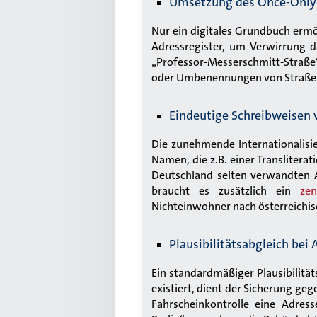
Umsetzung des Once-Only-P
Nur ein digitales Grundbuch ermö
Adressregister, um Verwirrung d
„Professor-Messerschmitt-Straße“
oder Umbenennungen von Straßen
Eindeutige Schreibweisen
Die zunehmende Internationalisi
Namen, die z.B. einer Translitera
Deutschland selten verwandten A
braucht es zusätzlich ein
zen
Nichteinwohner nach österreichis
Plausibilitätsabgleich bei
Ein standardmäßiger Plausibilität
existiert, dient der Sicherung ge
Fahrscheinkontrolle eine Adres