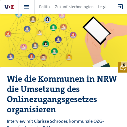
Direkt
Politik
Zukunftstechnologien
Leadership
IT
zum
Inhalt
Wie die Kommunen in NRW
die Umsetzung des
Onlinezugangsgesetzes
organisieren
Interview mit Clarisse Schröder, kommunale OZG-