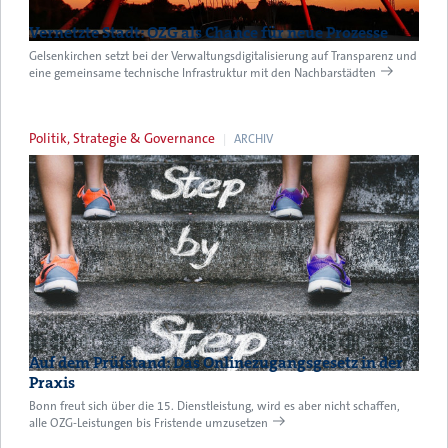
Vernetzte Stadt: OZG als Chance für neue Prozesse
Gelsenkirchen setzt bei der Verwaltungsdigitalisierung auf Transparenz und
eine gemeinsame technische Infrastruktur mit den Nachbarstädten
Politik, Strategie & Governance
ARCHIV
Auf dem Prüfstand: Das Onlinezugangsgesetz in der
Praxis
Bonn freut sich über die 15. Dienstleistung, wird es aber nicht schaffen,
alle OZG-Leistungen bis Fristende umzusetzen