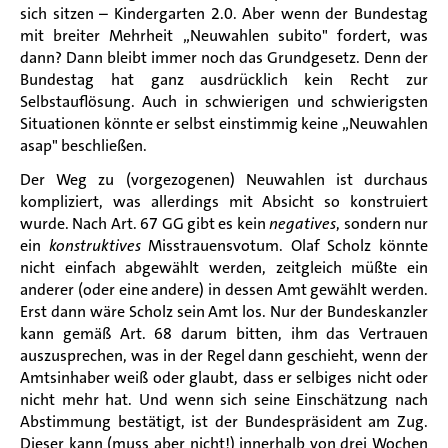
sich sitzen
–
Kindergarten 2.0.
Aber wenn der Bundestag
mit breiter Mehrheit
„
Neuwahlen subito
"
fordert, was
dann?
Dann bleibt immer noch das Grundgesetz. Denn der
Bundestag hat ganz ausdrücklich kein Recht zur
Selbstauflösung. Auch in schwierigen und schwierigsten
Situationen könnte er selbst einstimmig keine
„
Neuwahlen
asap" beschließen.
Der Weg zu (vorgezogenen) Neuwahlen ist durchaus
kompliziert, was allerdings mit Absicht so konstruiert
wurde.
Nach Art. 67 GG gibt es kein
negatives
, sondern nur
ein
konstruktives
Misstrauensvotum
. Olaf Scholz könnte
nicht einfach abgewählt werden, zeitgleich
müßte
ein
anderer (oder eine andere) in dessen Amt gewählt werden.
Erst dann wäre Scholz sein Amt los.
Nur der Bundeskanzler
kann gemäß Art. 68 darum bitten, ihm das Vertrauen
auszusprechen, was in der Regel dann geschieht, wenn der
Amtsinhaber
weiß
oder glaubt, dass er
selbiges
nicht oder
nicht mehr hat. Und wenn sich seine Einschätzung nach
Abstimmung bestätigt, ist der Bundespräsident am Zug.
Dieser kann (muss aber nicht!) innerhalb von drei Wochen