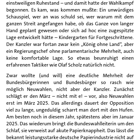
einstweiligen Ruhestand
–
und damit hatte der Wahlkampf
begonnen.
Es kam, was kommen
mußte
: Ein unwürdiges
Schauspiel, wer an was schuld sei, wer warum mit dem
ganzen Streit angefangen habe, ob das Ganze von langer
Hand geplant gewesen oder sich ad hoc eine zugespitzte
Lage entwickelt hätte
–
Kindergarten für Fortgeschrittene.
Der Kanzler war fortan zwar kein „
König ohne Land
“
, aber
ein Regierungschef ohne parlamentarische Mehrheit, auch
keine komfortable Lage.
So etwas beunruhigt einen
erfahrenen Taktiker wie Olaf Scholz natürlich nicht
.
Zwar wollte (und will) eine deutliche Mehrheit der
Bundesbürgerinnen und Bundesbürger so rasch wie
möglich Neuwahlen, nicht aber der Kanzler. Zunächst
schlägt er den März
–
nicht mit e!
–
vor, also Neuwahlen
erst im März 2025. Das allerdings dauert der Opposition
viel zu lange, ungeduldig scharrt man dort mit den Hufen.
Am besten noch in diesem Jahr, spätestens aber im Januar
2025. Das wiederum bringt die Bundeswahlleiterin um den
Schlaf, sie verweist auf akute Papierknappheit. Das lässt die
bekannt leistungsstarke deutsche Papierindustrie nicht auf