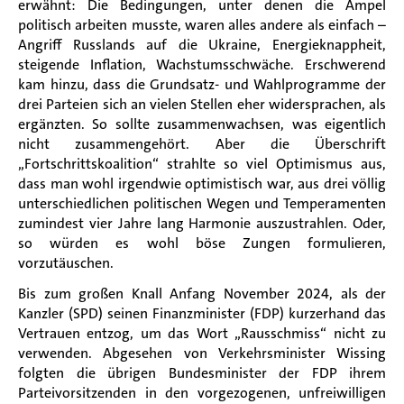
erwähnt: Die Bedingungen, unter denen die Ampel
politisch arbeiten musste, waren alles andere als einfach
–
Angriff Russlands auf die Ukraine, Energieknappheit,
steigende Inflation, Wachstumsschwäche.
Erschwerend
kam hinzu, dass die Grundsatz- und Wahlprogramme der
drei Parteien sich an vielen Stellen eher widersprachen, als
ergänzten. So sollte zusammenwachsen, was eigentlich
nicht zusammengehört. Aber die Überschrift
„
Fortschrittskoalition
“
strahlte so viel Optimismus aus,
dass man wohl irgendwie optimistisch war, aus drei völlig
unterschiedlichen politischen Wegen und Temperamenten
zumindest vier Jahre lang Harmonie auszustrahlen. Oder,
so würden es wohl böse Zungen formulieren
,
vorzutäuschen.
Bis zum großen Knall Anfang November 2024,
als der
Kanzler (SPD) seinen Finanzminister (FDP) kurzerhand das
Vertrauen entzog, um das Wort
„
Rausschmiss
“
nicht zu
verwenden. Abgesehen von Verkehrsminister Wissing
folgten die übrigen Bundesminister der FDP ihrem
Parteivorsitzenden in den vorgezogenen, unfreiwilligen