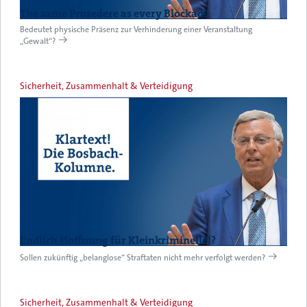
The same Prozedere as every Blockade
Bedeutet physische Präsenz zur Verhinderung einer Veranstaltung
„Gewalt“?
Sicherheit, Zusammenhalt & Verteidigung
Endlich Hoffnung für Kleinkriminelle!?
Sollen zukünftig „belanglose“ Straftaten nicht mehr verfolgt werden?
Sicherheit, Zusammenhalt & Verteidigung