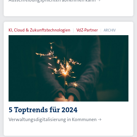
KI, Cloud & Zukunftstechnologien
VdZ-Partner
ARCHIV
5 Toptrends für 2024
Verwaltungsdigitalisierung in Kommunen