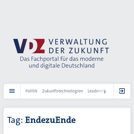
Direkt
zum
Inhalt
Politik
Zukunftstechnologien
Leadership
IT-Landscha
Tag:
EndezuEnde