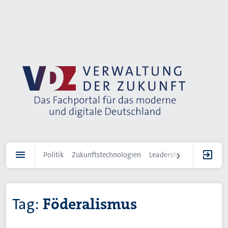
Direkt
zum
Inhalt
Politik
Zukunftstechnologien
Leadership
IT-Landscha
Tag:
Föderalismus