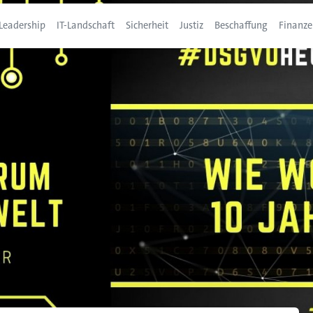
Leadership
IT-Landschaft
Sicherheit
Justiz
Beschaffung
Finanze