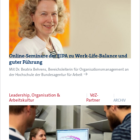
Online-Seminare der EIPA zu Work-Life-Balance und
guter Führung
Mit Dr. Beatrix Behrens, Bereichsleiterin für Organisationsmanagement an
der Hochschule der Bundesagentur für Arbeit
Leadership, Organisation &
VdZ-
Arbeitskultur
Partner
ARCHIV