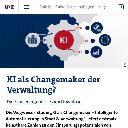
Direkt
Politik
Zukunftstechnologien
Leadership
IT
zum
Inhalt
KI als Changemaker der
Verwaltung?
Die Studienergebnisse zum Download
Die Wegweiser-Studie „KI als Changemaker – Intelligente
Automatisierung in Staat & Verwaltung" liefert erstmals
belastbare Zahlen zu den Einsparungspotenzialen von