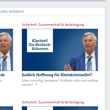
FGANG BOSBACH
Sicherheit, Zusammenhalt & Verteidigung
ade
Endlich Hoffnung für Kleinkriminelle!?
er
Sollen zukünftig „belanglose“ Straftaten nicht mehr verfolgt
werden?
Sicherheit, Zusammenhalt & Verteidigung