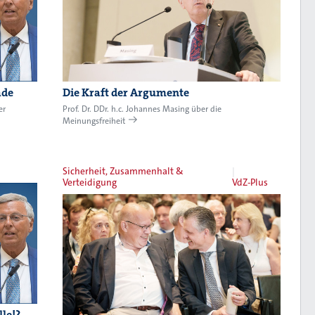
ade
Die Kraft der Argumente
er
Prof. Dr. DDr. h.c. Johannes Masing über die
Meinungsfreiheit
Sicherheit, Zusammenhalt &
Verteidigung
VdZ-Plus
le!?