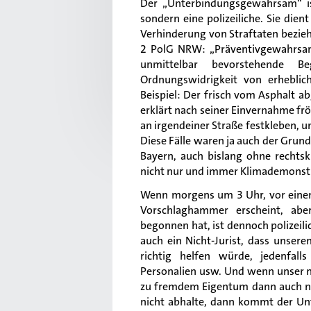
Der „Unterbindungsgewahrsam“ i
sondern eine polizeiliche. Sie dien
Verhinderung von Straftaten bezieh
2 PolG NRW: „Präventivgewahrsam 
unmittelbar bevorstehende B
Ordnungswidrigkeit von erheblic
Beispiel: Der frisch vom Asphalt a
erklärt nach seiner Einvernahme frö
an irgendeiner Straße festkleben, um
Diese Fälle waren ja auch der Grun
Bayern, auch bislang ohne rechtskr
nicht nur und immer Klimademonstr
Wenn morgens um 3 Uhr, vor eine
Vorschlaghammer erscheint, abe
begonnen hat, ist dennoch polizeil
auch ein Nicht-Jurist, dass unse
richtig helfen würde, jedenfall
Personalien usw. Und wenn unser n
zu fremdem Eigentum dann auch noc
nicht abhalte, dann kommt der U