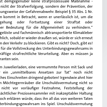
st demgegenüber keine strafprozessuale Maßnahme -
t nicht der Strafverfolgung, sondern der Prävention, der
ungsweise der Gefahrenabwehr. Beispiel § 35 Abs. 1 Nr.
kommt in Betracht, wenn er unerlässlich ist, um die
egehung oder Fortsetzung einer Straftat oder
her Bedeutung für die Allgemeinheit zu verhindern.“
bgelöste und fachmännisch abtransportierte Klimakleber
hlich, sobald er wieder draußen sei, würde er sich erneut
 den Verkehr zu blockieren. Gibt es nicht? Doch, gibt es!
d für die Vollstreckung des Unterbindungsgewahrsams in
äftige strafrechtliche Verurteilung. Aber es müssen ja
anten sein.
m Juwelierladen, eine vermummte Person mit Sack und
r ein „unmittelbares Ansetzen zur Tat“ noch nicht
iches Einschreiten dringend geboten! Irgendwie ahnt hier
rem Möchtegernräuber die Unschuldsvermutung nicht so
s nicht vor vorläufiger Festnahme, Feststellung der
ächtlicher Preziosensammler mit inakzeptabler Haltung
h erklären würde, dass ihn all das von weiteren Taten
nterbindungsgewahrsam ins Spiel. Unschuldsvermutung