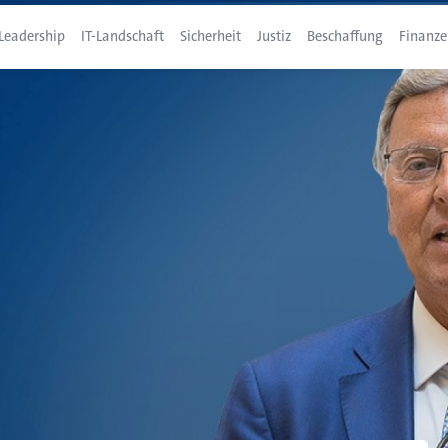
Leadership
IT-Landschaft
Sicherheit
Justiz
Beschaffung
Finanze