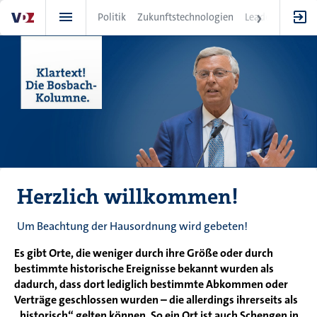
Direkt
Politik
Zukunftstechnologien
Leadership
IT
zum
Inhalt
Herzlich willkommen!
Um Beachtung der Hausordnung wird gebeten!
Es gibt Orte, die weniger durch ihre Größe oder durch
bestimmte historische Ereignisse bekannt wurden als
dadurch, dass dort lediglich bestimmte Abkommen oder
Verträge geschlossen wurden – die allerdings ihrerseits als
„historisch“ gelten können. So ein Ort ist auch Schengen in