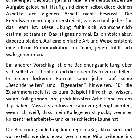
schwieriges Gespräch geführt oder eine herausfordernde
A
ufgabe
gelöst hat. Häufig sind einem selbst diese kleinen
Aspekte der eigenen Arbeit nicht bewusst. Die
Fremdwahrnehmung unterstreicht, wie wertvoll
jede:r
für
das Team ist. Diese Übung fühlt sich wahrscheinlich
erstmal seltsam an. Das ist ganz normal. Es lohnt sich
aber
,
dabei zu bleiben. Auf eine einfache Art und Weise entsteht
eine offene Kommunikation im Team,
jede:r
fühlt sich
wahrgenommen.
Ein anderer Vorschlag ist eine Bedienungsanleitung über
sich selbst zu schreiben und
diese
dem Team vorzustellen.
In einem lockeren Format kann
jede:r auf seine
„Besonderheiten
“
und „Eigenarten
“
hinweisen. Für die
Zusammenarbeit ist es zum Beispiel hilfreich zu wissen,
wann Kolleg:
innen
ihre produktivsten Arbeitsphasen am
Tag haben. Missverständnissen kann vorgebeugt werden,
wenn ich weiß, dass mein Kollege ernst guckt, wenn er
konzentriert arbeitet
–
und keine schlechte Laune hat.
Die Bedienungsanleitung kann regelmäßig aktualisiert und
vorgestellt werden, etwa wenn neue
Mitarbeitende
ins