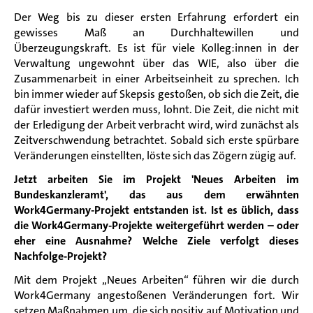
Der Weg bis zu dieser ersten Erfahrung erfordert ein
gewisses Maß an Durchhaltewillen und
Überzeugungskraft. Es ist für viele Kolleg
:
innen
in der
Verwaltung ungewohnt über das
WIE,
also
über die
Zusammenarbeit in einer Arbeitseinheit zu sprechen. Ich
bin immer wieder auf Skepsis gestoßen, ob sich die Zeit, die
dafür investiert werden muss
,
lohnt. Die Zeit, die nicht mit
der Erledigung der Arbeit verbracht wird, wird zunächst als
Zeitverschwendung betrachtet. Sobald sich erste spürbare
Veränderungen einstell
t
en, löst
e
sich das Zögern zügig auf.
Jetzt arbeiten Sie im Projekt 'Neues Arbeiten im
Bundeskanzleramt', das aus dem erwähnten
Work4Germany-Projekt entstanden ist. Ist es üblich, dass
die Work4Germany-Projekte weitergeführt werden – oder
eher eine Ausnahme? Welche Ziele
verfolgt
diese
s
Nachfolge-Projekt?
Mit dem Projekt
„
Neues Arbeiten
“
führen wir die durch
Work4Germany angestoßenen Veränderungen fort. Wir
setzen Maßnahmen um, die sich positiv auf Motivation und