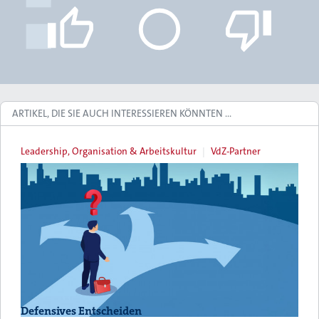
ARTIKEL, DIE SIE AUCH INTERESSIEREN KÖNNTEN …
Leadership, Organisation & Arbeitskultur
VdZ-Partner
Defensives Entscheiden