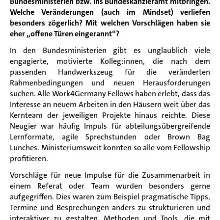
Bundesministerien bzw. ins Bundeskanzleramt mitbringen.
Welche Veränderungen (auch im
Mindset
) verliefen
besonders zögerlich? Mit welchen Vorschlägen haben sie
eher „offene Türen eingerannt“?
In den Bundesministerien gibt es unglaublich viele
engagierte, motivierte
Kolleg
:
innen
, die nach dem
passenden Handwerkszeug für die veränderten
Rahmenbedingungen und neuen Herausforderungen
suchen. Alle Work4Germany Fellows haben erlebt, dass das
Interesse an neuem Arbeiten in den Häusern weit über das
Kernteam der jeweiligen Projekte hinaus reichte. Diese
Neugier war häufig Impuls für abteilungsübergreifende
Lernformate, agile Sprechstunden oder Brown Bag
Lunches. Ministeriumsweit konnten so alle vom Fellowship
profitieren.
Vorschläge für neue Impulse für die Zusammenarbeit in
einem Referat oder Team wurden besonders gerne
aufgegriffen.
Dies waren zum Beispiel
pragmatische Tipps,
Termine und Besprechungen anders zu strukturieren und
interaktiver zu gestalten. Methoden und Tools, die mit