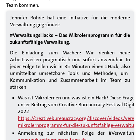
Team kommen.
Jennifer Rohde hat eine Initiative
für die moderne
Verwaltung
gegründet:
#
VerwaltungsHacks
–
Das Mik
r
olernprogramm für die
zukunftsfähige Verwaltung.
Die Einladung zum Machen: Wir denken neue
Arbeitsweisen pragmatisch und sofort anwendbar. In
jeder Folge teilen wir in 35 Minuten einen #Hack,
also
unmittelbar umsetzbare Tools und Methoden
, um
Kommunikation und Zusammenarbeit
im Team zu
stärken
Was ist Mikrolernen und was ist ein Hack?
Diese Fragen
u
nser Beitrag vom Creative
Bureaucracy
Festival Digital
2022
https://creativebureaucracy.org/discover/videos/verwa
mikrolernprogramm-fur-die-zukunftsfahige-verwaltung
Anmeldung zur nächsten Folge der #
Verwaltungs
www.zukunftderverwaltung.de