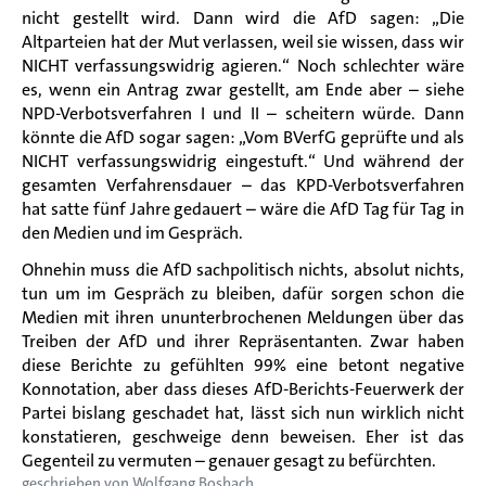
nicht gestellt wird. Dann wird die AfD sagen: „Die
Altparteien hat der Mut verlassen, weil sie wissen, dass wir
NICHT verfassungswidrig agieren.“ Noch schlechter wäre
es, wenn ein Antrag zwar gestellt, am Ende aber – siehe
NPD-Verbotsverfahren I und II – scheitern würde. Dann
könnte die AfD sogar sagen: „Vom BVerfG geprüfte und als
NICHT verfassungswidrig eingestuft.“ Und während der
gesamten Verfahrensdauer – das KPD-Verbotsverfahren
hat satte fünf Jahre gedauert – wäre die AfD Tag für Tag in
den Medien und im Gespräch.
Ohnehin muss die AfD sachpolitisch nichts, absolut nichts,
tun um im Gespräch zu bleiben, dafür sorgen schon die
Medien mit ihren ununterbrochenen Meldungen über das
Treiben der AfD und ihrer Repräsentanten. Zwar haben
diese Berichte zu gefühlten 99% eine betont negative
Konnotation, aber dass dieses AfD-Berichts-Feuerwerk der
Partei bislang geschadet hat, lässt sich nun wirklich nicht
konstatieren, geschweige denn beweisen. Eher ist das
Gegenteil zu vermuten – genauer gesagt zu befürchten.
geschrieben von
Wolfgang Bosbach