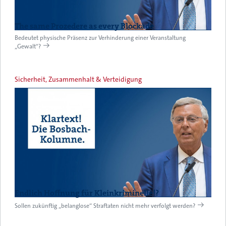
The same Prozedere as every Blockade
Bedeutet physische Präsenz zur Verhinderung einer Veranstaltung
„Gewalt“?
Sicherheit, Zusammenhalt & Verteidigung
Endlich Hoffnung für Kleinkriminelle!?
Sollen zukünftig „belanglose“ Straftaten nicht mehr verfolgt werden?