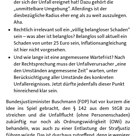
der sich der Unfall ereignet hat! Dazu gehört die
„
unmittelbare Umgebung
”
. Allerdings ist der
diesbezügliche Radius eher eng als zu weit auszulegen.
Aha.
Rechtlich irrelevant soll ein
„
völlig belangloser Schaden
”
sein – was aber ist belanglos? Belanglos soll aktuell ein
Schaden von unter 25 Euro sein, Inflationsangleichung
ist hier nicht vorgesehen.
Und wie lange ist eine angemessene Wartefrist? Nach
der Rechtsprechung muss der Unfallverursacher „eine
den Umständen angemessene Zeit” warten, unter
Berücksichtigung aller Umstände des konkreten
Unfallereignisses. Jetzt dürfte jedenfalls dieser Punkt
hinreichend klar sein.
Bundesjustizminister Buschmann (FDP) hat vor kurzem die
Idee ins Spiel gebracht, den § 142 aus dem StGB zu
streichen und die Unfallflucht (ohne Personenschaden)
zukünftig nur noch als Ordnungswidrigkeit (OWi) zu
behandeln, was auch zu einer Entlastung der Strafjustiz
führen würde. Das ist durchaus zutreffend, denn je weniger